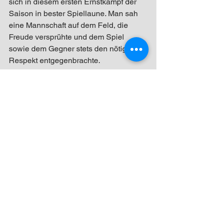
sich in diesem ersten Ernstkampf der 
Saison in bester Spiellaune. Man sah 
eine Mannschaft auf dem Feld, die 
Freude versprühte und dem Spiel 
sowie dem Gegner stets den nötigen 
Respekt entgegenbrachte. 
Der erste richtige Gradmesser dürfte 
indes nächstes Wochenende anstehen. 
Mit dem ersten Doppelwochenende 