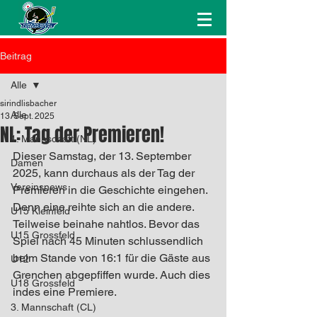
Beitrag
Alle
sirindlisbacher
Alle
13. Sept. 2025
NL: Tag der Premieren!
1. Mannschaft (NL)
Dieser Samstag, der 13. September 
Damen
2025, kann durchaus als der Tag der 
Vereinsnews
Premieren in die Geschichte eingehen. 
Denn eine reihte sich an die andere. 
U15 Kleinfeld
Teilweise beinahe nahtlos. Bevor das 
U15 Grossfeld
Spiel nach 45 Minuten schlussendlich 
beim Stande von 16:1 für die Gäste aus 
U12
Grenchen abgepfiffen wurde. Auch dies 
U18 Grossfeld
indes eine Premiere. 
3. Mannschaft (CL)