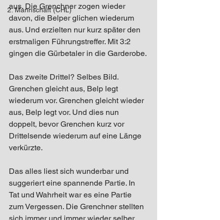
aus. Die Grenchner zogen wieder 
2. Mannschaft (CHL)
davon, die Belper glichen wiederum 
aus. Und erzielten nur kurz später den 
erstmaligen Führungstreffer. Mit 3:2 
gingen die Gürbetaler in die Garderobe.
Das zweite Drittel? Selbes Bild. 
Grenchen gleicht aus, Belp legt 
wiederum vor. Grenchen gleicht wieder 
aus, Belp legt vor. Und dies nun 
doppelt, bevor Grenchen kurz vor 
Drittelsende wiederum auf eine Länge 
verkürzte.
Das alles liest sich wunderbar und 
suggeriert eine spannende Partie. In 
Tat und Wahrheit war es eine Partie 
zum Vergessen. Die Grenchner stellten 
sich immer und immer wieder selber 