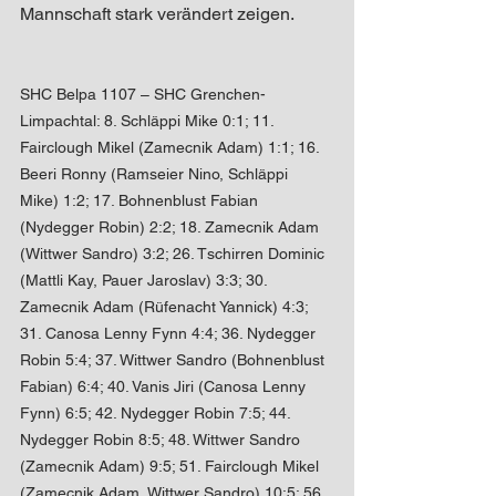
Mannschaft stark verändert zeigen.
SHC Belpa 1107 – SHC Grenchen-
Limpachtal: 8. Schläppi Mike 0:1; 11. 
Fairclough Mikel (Zamecnik Adam) 1:1; 16. 
Beeri Ronny (Ramseier Nino, Schläppi 
Mike) 1:2; 17. Bohnenblust Fabian 
(Nydegger Robin) 2:2; 18. Zamecnik Adam 
(Wittwer Sandro) 3:2; 26. Tschirren Dominic 
(Mattli Kay, Pauer Jaroslav) 3:3; 30. 
Zamecnik Adam (Rüfenacht Yannick) 4:3; 
31. Canosa Lenny Fynn 4:4; 36. Nydegger 
Robin 5:4; 37. Wittwer Sandro (Bohnenblust 
Fabian) 6:4; 40. Vanis Jiri (Canosa Lenny 
Fynn) 6:5; 42. Nydegger Robin 7:5; 44. 
Nydegger Robin 8:5; 48. Wittwer Sandro 
(Zamecnik Adam) 9:5; 51. Fairclough Mikel 
(Zamecnik Adam, Wittwer Sandro) 10:5; 56. 