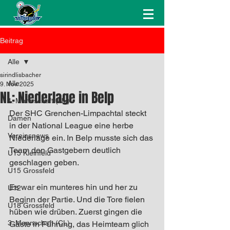
Beitrag
Alle
sirindlisbacher
Alle
9. Nov. 2025
NL: Niederlage in Belp
1. Mannschaft (NL)
Der SHC Grenchen-Limpachtal steckt 
Damen
in der National League eine herbe 
Vereinsnews
Niederlage ein. In Belp musste sich das 
Team den Gastgebern deutlich 
U15 Kleinfeld
geschlagen geben.
U15 Grossfeld
Es war ein munteres hin und her zu 
U12
Beginn der Partie. Und die Tore fielen 
U18 Grossfeld
hüben wie drüben. Zuerst gingen die 
3. Mannschaft (CL)
Gäste in Führung, das Heimteam glich 