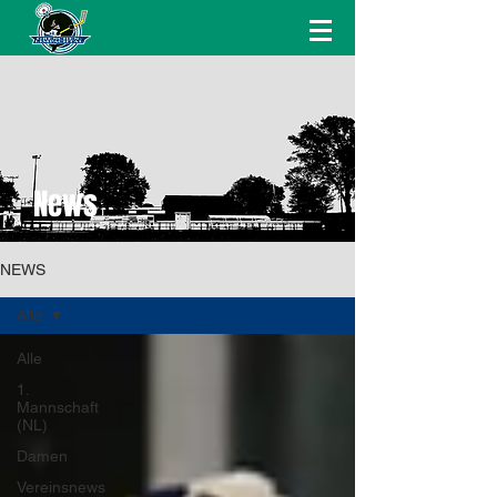
News
NEWS
Alle
Alle
1.
Mannschaft
(NL)
Damen
Vereinsnews