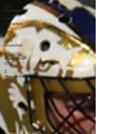
U15
Kleinfeld
U15
Grossfeld
U12
U18
Grossfeld
3.
Mannschaft
(CL)
2.
Mannschaft
(CHL)