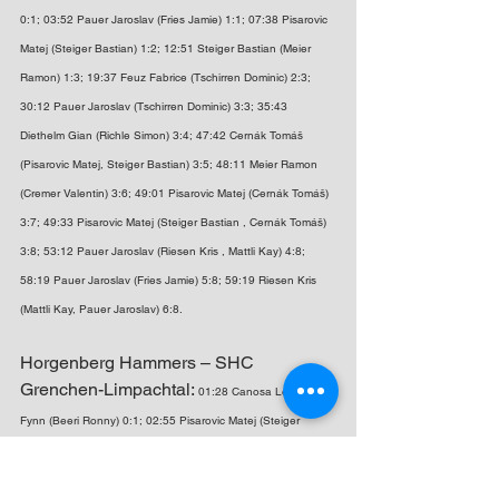
0:1; 03:52 Pauer Jaroslav (Fries Jamie) 1:1; 07:38 Pisarovic 
Matej (Steiger Bastian) 1:2; 12:51 Steiger Bastian (Meier 
Ramon) 1:3; 19:37 Feuz Fabrice (Tschirren Dominic) 2:3; 
30:12 Pauer Jaroslav (Tschirren Dominic) 3:3; 35:43 
Diethelm Gian (Richle Simon) 3:4; 47:42 Cernák Tomáš 
(Pisarovic Matej, Steiger Bastian) 3:5; 48:11 Meier Ramon 
(Cremer Valentin) 3:6; 49:01 Pisarovic Matej (Cernák Tomáš) 
3:7; 49:33 Pisarovic Matej (Steiger Bastian , Cernák Tomáš) 
3:8; 53:12 Pauer Jaroslav (Riesen Kris , Mattli Kay) 4:8; 
58:19 Pauer Jaroslav (Fries Jamie) 5:8; 59:19 Riesen Kris 
(Mattli Kay, Pauer Jaroslav) 6:8.
Horgenberg Hammers – SHC 
Grenchen-Limpachtal: 
01:28 Canosa Lenny 
Fynn (Beeri Ronny) 0:1; 02:55 Pisarovic Matej (Steiger 
Bastian) 1:1; 06:06 Diethelm Gian (Steiger Bastian) 2:1; 
07:15 Beeri Ronny (Baumann Livio , Štastný Adam) 2:2; 