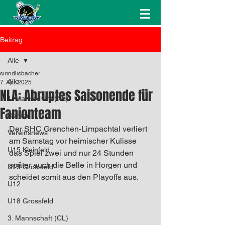
Beitrag
Alle
sirindlisbacher
Alle
7. Apr. 2025
NLA: Abruptes Saisonende für
1. Mannschaft (NL)
Fanionteam
Damen
Der SHC Grenchen-Limpachtal verliert 
Vereinsnews
am Samstag vor heimischer Kulisse 
U15 Kleinfeld
das Spiel zwei und nur 24 Stunden 
später auch die Belle in Horgen und 
U15 Grossfeld
scheidet somit aus den Playoffs aus.
U12
U18 Grossfeld
3. Mannschaft (CL)