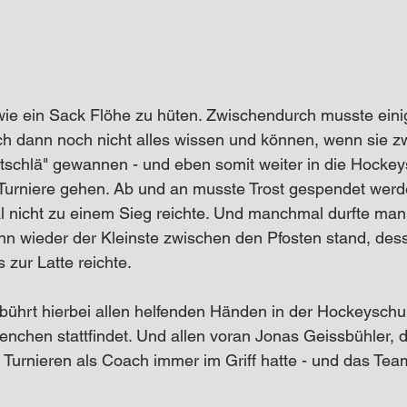
ie ein Sack Flöhe zu hüten. Zwischendurch musste einig
h dann noch nicht alles wissen und können, wenn sie zw
ätschlä" gewannen - und eben somit weiter in die Hocke
e Turniere gehen. Ab und an musste Trost gespendet wer
l nicht zu einem Sieg reichte. Und manchmal durfte man
n wieder der Kleinste zwischen den Pfosten stand, des
 zur Latte reichte. 
ührt hierbei allen helfenden Händen in der Hockeyschul
nchen stattfindet. Und allen voran Jonas Geissbühler, d
 Turnieren als Coach immer im Griff hatte - und das Team