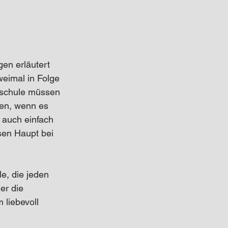
en erläutert 
eimal in Folge 
yschule müssen 
den, wenn es 
 auch einfach 
sen Haupt bei 
e, die jeden 
er die 
 liebevoll 