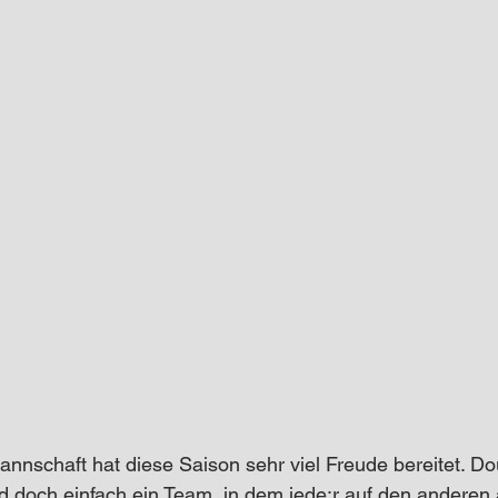
nnschaft hat diese Saison sehr viel Freude bereitet. Do
doch einfach ein Team, in dem jede:r auf den anderen a