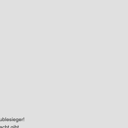
ublesieger! 
cht gibt. 