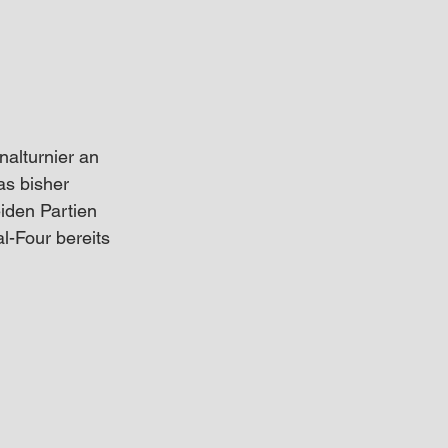
alturnier an 
as bisher 
iden Partien 
l-Four bereits 