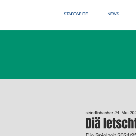
STARTSEITE
NEWS
Alle
1. Mannschaft (NL)
Da
sirindlisbacher
24. Mai 20
3. Mannschaft (CL)
2. Man
Diä letscht
Die Spielzeit 2024/