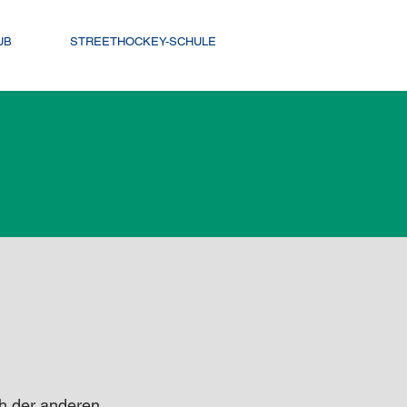
UB
STREETHOCKEY-SCHULE
U12
U18 Grossfeld
h der anderen 