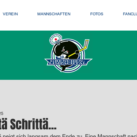
VEREIN
MANNSCHAFTEN
FOTOS
FANCL
men
Vereinsnews
U15 Kleinfeld
U15 Grossfeld
25
nschaft (CHL)
ä Schrittä...
25 neigt sich langsam dem Ende zu. Eine Mannschaft nac