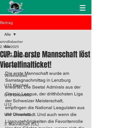
Beitrag
Alle
sirindlisbacher
Alle
2. Nov. 2025
CUP: Die erste Mannschaft löst
1. Mannschaft (NL)
Viertelfinalticket!
Damen
Die erste Mannschaft wurde am 
Vereinsnews
Samstagnachmittag in Lenzburg 
U15 Kleinfeld
erwartet. Die Seetal Admirals aus der 
Classic League, der dritthöchsten Liga 
U15 Grossfeld
der Schweizer Meisterschaft, 
U12
empfingen die National Leaguisten aus 
der Uhrenstadt. Und auch wenn die 
U18 Grossfeld
Ligazugehörigkeiten die Favoritenrolle 
3. Mannschaft (CL)