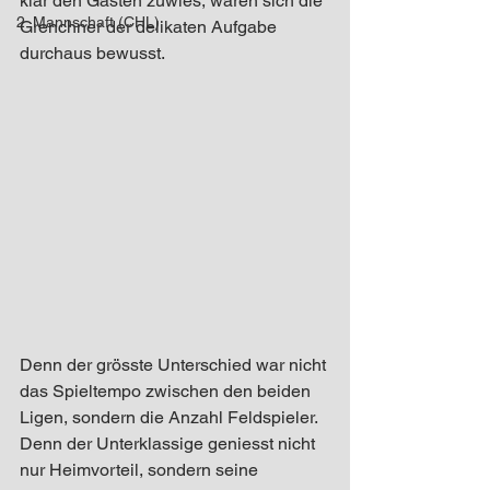
klar den Gästen zuwies, waren sich die 
2. Mannschaft (CHL)
Grenchner der delikaten Aufgabe 
durchaus bewusst. 
Denn der grösste Unterschied war nicht 
das Spieltempo zwischen den beiden 
Ligen, sondern die Anzahl Feldspieler. 
Denn der Unterklassige geniesst nicht 
nur Heimvorteil, sondern seine 